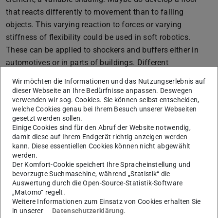
that reacts differently to movement than to falling
objects. This varying reaction to forces or varying
stiffness of flexibility could be used in soft robotics.
These can be applied to shockers and buffers either in
automotives or in parts of buildings. Different
applications could also be found in prosthetics and
Wir möchten die Informationen und das Nutzungserlebnis auf
wearable tech. This article focuses on mechanical
dieser Webseite an Ihre Bedürfnisse anpassen. Deswegen
metamaterials produced using 3D printing and silicon
verwenden wir sog. Cookies. Sie können selbst entscheiden,
welche Cookies genau bei Ihrem Besuch unserer Webseiten
casting.
gesetzt werden sollen.
Einige Cookies sind für den Abruf der Website notwendig,
Supervised by Bastian Wibranek
damit diese auf Ihrem Endgerät richtig anzeigen werden
The project took place in SoSe 2017 and is part of the
kann. Diese essentiellen Cookies können nicht abgewählt
werden.
master students research model at DDU at TU Darmstadt.
Der Komfort-Cookie speichert Ihre Spracheinstellung und
bevorzugte Suchmaschine, während „Statistik“ die
Auswertung durch die Open-Source-Statistik-Software
„Matomo“ regelt.
Weitere Informationen zum Einsatz von Cookies erhalten Sie
in unserer
Datenschutzerklärung
.