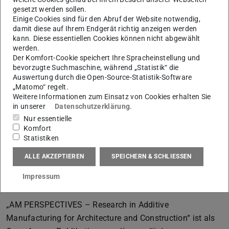
gesetzt werden sollen.
Architekten, Robotikern und Materialwissenschaftlern, die
Einige Cookies sind für den Abruf der Website notwendig,
sich mit dem Klimawandel, Ressourcenknappheit und
damit diese auf Ihrem Endgerät richtig anzeigen werden
bezahlbarem Wohnraum durch lokale Materialien und
kann. Diese essentiellen Cookies können nicht abgewählt
werden.
dezentrale Technologien befassen.
Der Komfort-Cookie speichert Ihre Spracheinstellung und
Das Buch „AM PERSPECTIVES“, herausgegeben von
bevorzugte Suchmaschine, während „Statistik“ die
Auswertung durch die Open-Source-Statistik-Software
Philipp Rosendahl, Bruno Figueiredo, Michaela Turrin,
„Matomo“ regelt.
Ulrich Knaack und Paolo J. S. Cruz, bietet einen
Weitere Informationen zum Einsatz von Cookies erhalten Sie
in unserer
Datenschutzerklärung
.
umfassenden Überblick über die neuesten Entwicklungen
Nur essentielle
im 3D-Druck für Architektur und Bauwesen. Es behandelt
Komfort
Materialien, Prozesse, Skalierungsherausforderungen und
Statistiken
innovative Fallstudien. Zudem wird das zukünftige
ALLE AKZEPTIEREN
SPEICHERN & SCHLIESSEN
Potenzial des 3D-Drucks für Nachhaltigkeit,
Erschwinglichkeit und Anwendungen in Bereichen wie
Impressum
Katastrophenhilfe und Weltraumkolonisation untersucht.
„AM PERSPECTIVES – Research in Additive
Manufacturing for Architecture and Construction“ ist als