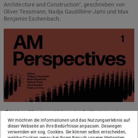
Architecture and Construction“, geschrieben von
Oliver Tessmann, Nadja Gaudillière-Jami und Max
Benjamin Eschenbach.
„Print Local!“ untersucht das schnelle Wachstum der
additiven Fertigung in der Architektur, von Labortests bis
Wir möchten die Informationen und das Nutzungserlebnis auf
dieser Webseite an Ihre Bedürfnisse anpassen. Deswegen
hin zu Mehrfamilienhäusern. Es betont die
verwenden wir sog. Cookies. Sie können selbst entscheiden,
interdisziplinären Anstrengungen von Ingenieuren,
welche Cookies genau bei Ihrem Besuch unserer Webseiten