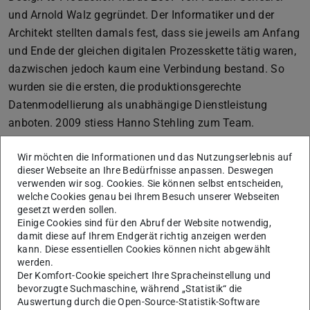
und Arnold Walz gegründet. Der Informatiker und der
Architekt stellten damals fest, dass sie jeweils am Anfang
und Ende der gleichen digitalen Prozesskette tätig waren,
dazwischen jedoch kaum eine Verbindung bestand. So
wurden sie die ersten, die produktionsgerechte
Datenmodellierung als unabhängige Dienstleistung
anboten. 2009 stiess Hanno Stehling zum Team.
Das Unternehmen hat mittlerweile über 35 wegweisende
Wir möchten die Informationen und das Nutzungserlebnis auf
Projekte ermöglicht – in Zusammenarbeit mit so
dieser Webseite an Ihre Bedürfnisse anpassen. Deswegen
renommierten Architekten und Architekturbüros wie
verwenden wir sog. Cookies. Sie können selbst entscheiden,
welche Cookies genau bei Ihrem Besuch unserer Webseiten
SANAA, UN Studio, Zaha Hadid, Shigeru Ban und Renzo
gesetzt werden sollen.
Piano.
Einige Cookies sind für den Abruf der Website notwendig,
damit diese auf Ihrem Endgerät richtig anzeigen werden
Im Rahmen des Vortrags präsentiert uns Hanno Stehling
kann. Diese essentiellen Cookies können nicht abgewählt
Projekte aus 15 Jahren Design-to-Production
werden.
Der Komfort-Cookie speichert Ihre Spracheinstellung und
bevorzugte Suchmaschine, während „Statistik“ die
Auswertung durch die Open-Source-Statistik-Software