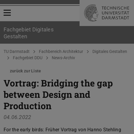
Menü öffnen
Fachgebiet Digitales
Gestalten
Sie befinden sich hier:
TU Darmstadt
Fachbereich Architektur
Digitales Gestalten
Fachgebiet DDU
News-Archiv
zurück zur Liste
Vortrag: Bridging the gap
between Design and
Production
04.06.2022
For the early birds: Früher Vortrag von Hanno Stehling