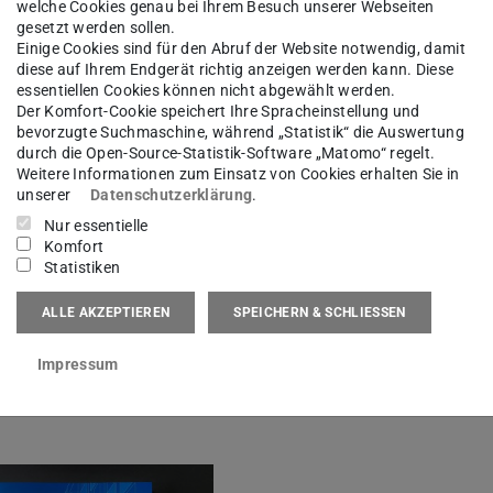
welche Cookies genau bei Ihrem Besuch unserer Webseiten
gesetzt werden sollen.
Einige Cookies sind für den Abruf der Website notwendig, damit
diese auf Ihrem Endgerät richtig anzeigen werden kann. Diese
essentiellen Cookies können nicht abgewählt werden.
Der Komfort-Cookie speichert Ihre Spracheinstellung und
bevorzugte Suchmaschine, während „Statistik“ die Auswertung
durch die Open-Source-Statistik-Software „Matomo“ regelt.
isierte Planungs- und Bauprozesse von Jutta
Weitere Informationen zum Einsatz von Cookies erhalten Sie in
win und Matthias Johann Nowak, erschienen im
unserer
Datenschutzerklärung
.
Nur essentielle
htet Bausysteme, die auf trocken gefügten,
Komfort
basieren, einen vielversprechenden Ansatz für
Statistiken
n De- und Re-Montage eine Nutzung der Elemente
ALLE AKZEPTIEREN
SPEICHERN & SCHLIESSEN
ebenszyklus eines einzelnen Gebäudes hinaus.
al Interlocking Assemblies (TIA) von den DDU-
Impressum
 illustriert.