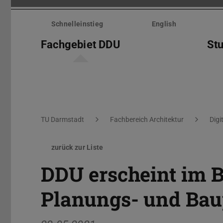
Menü
überspringen
Schnelleinstieg
English
Fachgebiet DDU
St
Sie befinden sich hier:
TU Darmstadt
Fachbereich Architektur
Digi
zurück zur Liste
DDU erscheint im B
Planungs- und Bau