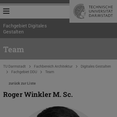
Menü öffnen
Fachgebiet Digitales
Gestalten
Team
Sie befinden sich hier:
TU Darmstadt
Fachbereich Architektur
Digitales Gestalten
Fachgebiet DDU
Team
zurück zur Liste
Roger Winkler
M. Sc.