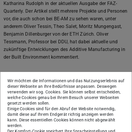
Katharina Rudolph in der aktuellen Ausgabe der FAZ-
Quarterly. Der Artikel stellt mehrere Projekte und Personen
vor, die auch schon bei BE-AM zu sehen waren, unter
anderem Oliver Tessin, Theo Salet, Moritz Mungengast,
Benjamin Dillenburger von der ETH Zürich. Oliver
Tessmann, Professor bei DDU, hat dabei aktuelle und
zukünftige Entwicklungen des Additive Manufacturing in
der Built Environment kommentiert.
Wir möchten die Informationen und das Nutzungserlebnis auf
dieser Webseite an Ihre Bedürfnisse anpassen. Deswegen
verwenden wir sog. Cookies. Sie können selbst entscheiden,
welche Cookies genau bei Ihrem Besuch unserer Webseiten
gesetzt werden sollen.
Einige Cookies sind für den Abruf der Website notwendig,
damit diese auf Ihrem Endgerät richtig anzeigen werden
kann. Diese essentiellen Cookies können nicht abgewählt
werden.
Der Komfort-Cookie speichert Ihre Spracheinstellung und