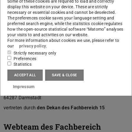
Some of these cookies are required to load and correctly
2004, GVBl. I S. 382, in der Fassung vom 14. Dezember
display this website on your device. These are strictly
necessary or essential cookies and cannot be deselected.
2009, GVBl. I S. 699) ist sie autonome Universität des
The preferences cookie saves your language setting and
Landes Hessen.
preferred search engine, while the statistics cookie regulates
how the open-source statistical software “Matomo” analyses
Impressum der Technischen Universität Darmstadt
your visits to and activities on our website.
For more information about cookies we use, please refer to
our
privacy policy
.
Verantwortlich für die Website des
Strictly necessary only
Fachbereichs Architektur:
Preferences
Statistics
Technical University of Darmstadt
Fachbereich Architektur der Technischen Universität
ACCEPT ALL
SAVE & CLOSE
Darmstadt
Impressum
El-Lissitzky-Straße 1
64287
Darmstadt
vertreten durch
den Dekan des Fachbereich 15
Webteam des Fachbereich