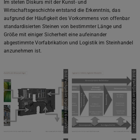
Im steten Diskurs mit der Kunst- und
Wirtschaftsgeschichte entstand die Erkenntnis, das
aufgrund der Häufigkeit des Vorkommens von offenbar
standardisierten Steinen von bestimmter Länge und
Größe mit einiger Sicherheit eine aufeinander
abgestimmte Vorfabrikation und Logistik im Steinhandel
anzunehmen ist.
B
i
l
d
:
F
a
c
h
g
e
b
i
e
t
D
i
g
i
t
a
l
e
s
G
e
s
t
a
l
t
e
,
T
U
D
a
r
m
s
t
a
d
B
i
l
d
:
F
a
c
h
g
e
b
i
e
t
D
i
g
i
t
a
l
e
s
G
e
s
t
a
l
t
e
,
T
U
D
a
r
m
s
t
a
d
n
t
n
t