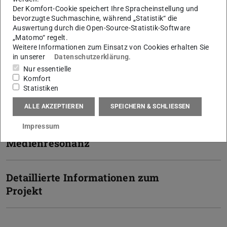
U
t
Der Komfort-Cookie speichert Ihre Spracheinstellung und
Jüdisches Viertel + Synagoge Köln © TU Darmstadt,
bevorzugte Suchmaschine, während „Statistik“ die
Auswertung durch die Open-Source-Statistik-Software
Fachgebiet Digitales Gestalten – Stadt Köln, Dezernat
„Matomo“ regelt.
Kunst und Kultur, VII/3 – Archäologische Zone/Jüdisches
Weitere Informationen zum Einsatz von Cookies erhalten Sie
Museum – MiQua. LVR-Jüdisches Museum im
in unserer
Datenschutzerklärung
.
Archäologischen Quartier Köln
Nur essentielle
Komfort
Statistiken
Aktuell
ALLE AKZEPTIEREN
SPEICHERN & SCHLIESSEN
Impressum
Medienresonanz
Detaillierte Informationen zum
Projekt