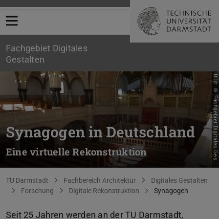
Menü öffnen
Fachgebiet Digitales
Gestalten
B
i
l
d
:
©
F
a
c
h
g
e
b
i
e
t
D
i
g
i
t
a
l
e
s
G
e
s
a
l
t
e
n
,
T
U
D
a
r
m
s
t
a
d
Synagogen in Deutschland
Eine virtuelle Rekonstruktion
t
t
Sie befinden sich hier:
TU Darmstadt
Fachbereich Architektur
Digitales Gestalten
Forschung
Digitale Rekonstruktion
Synagogen
Seit 25 Jahren werden an der TU Darmstadt,