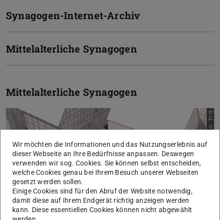
Synagogen-Internet-Archiv
Mittelalterliche Synagogen
Mittelalterliche Synagogen
B
i
l
d
:
©
F
a
c
h
g
e
b
i
e
t
D
i
g
i
t
a
l
e
s
G
e
s
t
a
l
t
e
n
,
T
D
a
r
m
s
t
a
d
Wir möchten die Informationen und das Nutzungserlebnis auf
dieser Webseite an Ihre Bedürfnisse anpassen. Deswegen
verwenden wir sog. Cookies. Sie können selbst entscheiden,
welche Cookies genau bei Ihrem Besuch unserer Webseiten
gesetzt werden sollen.
Einige Cookies sind für den Abruf der Website notwendig,
damit diese auf Ihrem Endgerät richtig anzeigen werden
Zurück
Vor
kann. Diese essentiellen Cookies können nicht abgewählt
werden.