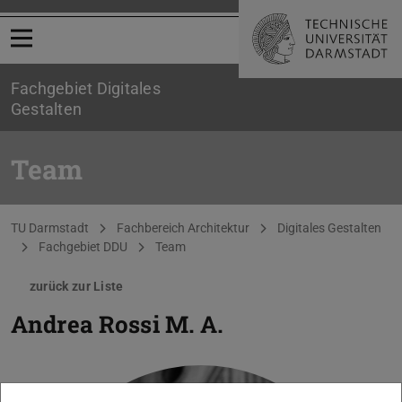
Menü öffnen
Fachgebiet Digitales
Gestalten
Team
Sie befinden sich hier:
TU Darmstadt
Fachbereich Architektur
Digitales Gestalten
Fachgebiet DDU
Team
zurück zur Liste
Andrea Rossi
M. A.