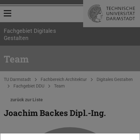
Menü öffnen
Fachgebiet Digitales
Gestalten
Team
Sie befinden sich hier:
TU Darmstadt
Fachbereich Architektur
Digitales Gestalten
Fachgebiet DDU
Team
zurück zur Liste
Joachim Backes
Dipl.-Ing.